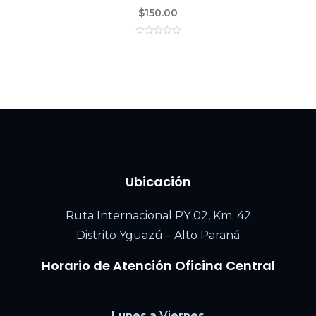
$
150.00
0
out
of
5
Ubicación
Ruta Internacional PY 02, Km. 42
Distrito Yguazú – Alto Paraná
Horario de Atención Oficina Central
Lunes a Viernes