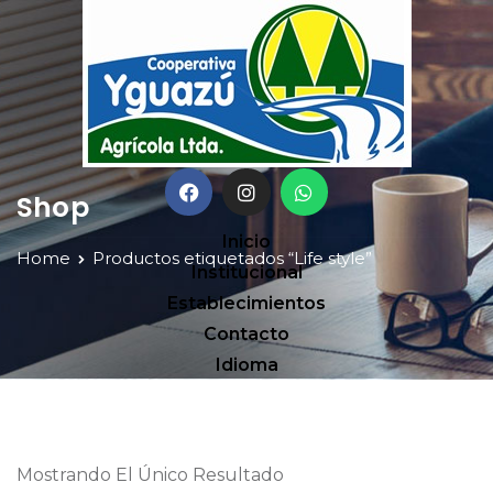
Shop
Inicio
Home
Productos etiquetados “Life style”
Institucional
Establecimientos
Contacto
Idioma
Mostrando El Único Resultado